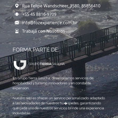
Rua Felipe Wandscheer, 3580, 85856410
+55 45 8816-9709
info@fozexperience.com.br
Trabajá con Nosotros
FORMA PARTE DE:
En Grupo Tierra Gaucha, desarrollamos servicios de
hospitalidad y turismo innovadores y en constante
expansión.
Nuestro reto es ofrecer un servicio personalizado, adaptado
a las necesidades de nuestros hu�spedes, garantizando
que cada uno de nuestros servicios brinde una experiencia
inolvidable.