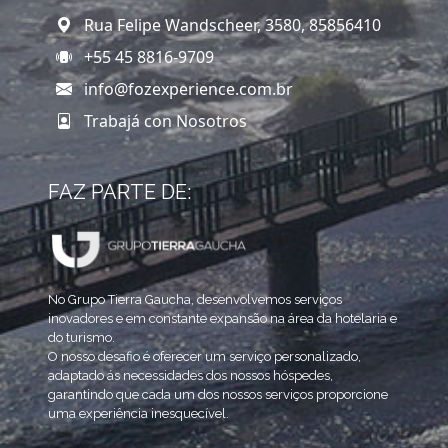
Rua Felipe Wandscheer, 3580, 85856410
+55 45 8816-9709
info@fozexperience.com.br
Trabajá con Nosotros
FAZ PARTE DE:
No Grupo Tierra Gaucha, desenvolvemos serviços
inovadores e em constante expansão na área da hotelaria e
do turismo.
O nosso desafio é oferecer um serviço personalizado,
adaptado ás necessidades dos nossos hóspedes,
garantindo que cada um dos nossos serviços proporcione
uma experiência inesquecível.