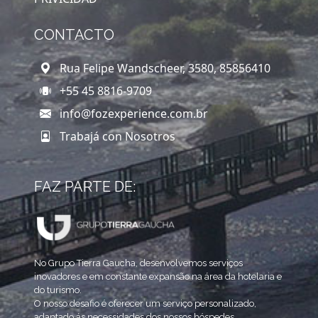
CONTACTO
Rua Felipe Wandscheer, 3580, 85856410
+55 45 8816-9709
info@fozexperience.com.br
Trabajá con Nosotros
FAZ PARTE DE:
No Grupo Tierra Gaucha, desenvolvemos serviços
inovadores e em constante expansão na área da hotelaria e
do turismo.
O nosso desafio é oferecer um serviço personalizado,
adaptado ás necessidades dos nossos hóspedes,