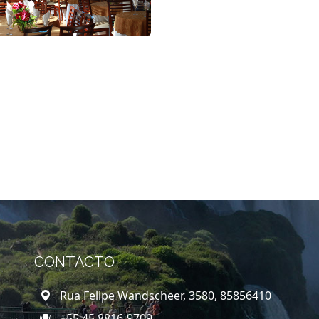
CONTACTO
Rua Felipe Wandscheer, 3580, 85856410
+55 45 8816-9709