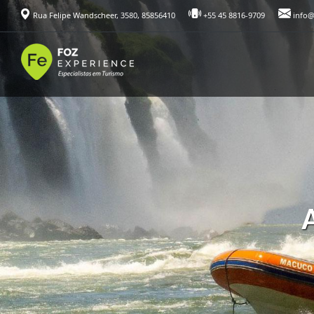
Rua Felipe Wandscheer, 3580, 85856410
+55 45 8816-9709
info@